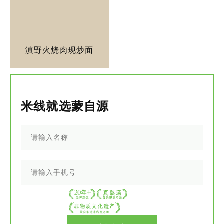
滇野火烧肉现炒面
米线就选蒙自源