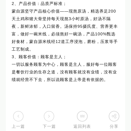
2、产品价值：品质严标准；
蒙自源坚守产品核心价值——现熬原汤，精选养足200
天土鸡和猪大骨坚持每天现熬3小时原汤，好汤不隔
夜，新鲜浓郁，入口留香。汤保持95摄氏度、营养更丰
富，做好一碗米线，必须熬好一碗汤，产品100%甄选
好食材，蒙自源米线经12道工序浸泡，磨粉，压浆等手
工艺制成。
3、顾客价值：顾客是主人；
一切以服务顾客为中心，顾客是主人，服好每一位顾客
是餐饮行业的生存之道，没有顾客就没有业绩，没有业
绩就经营不下去，所以说顾客是上帝是有依据的。
上一篇
下一篇
返回列表
分享